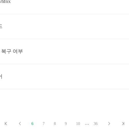
hfnx
드
 복구 여부
어
…
6
7
8
9
10
36