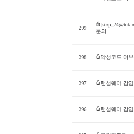
[stop_24@t
299
문의
298
악성코드 여부
297
랜섬웨어 감염
296
랜섬웨어 감