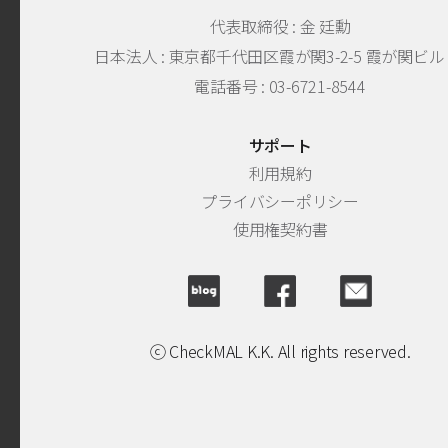
代表取締役 : 金 廷勳
日本法人 :
東京都千代田区霞が関3-2-5 霞が関ビル 5F
電話番号 : 03-6721-8544
サポート
利用規約
プライバシーポリシー
使用権契約書
ⓒ CheckMAL K.K. All rights reserved.