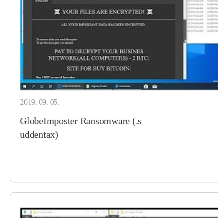
2019. 09. 05.
GlobeImposter Ransomware (.s
uddentax)