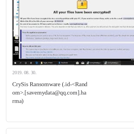
2019. 08. 30.
CrySis Ransomware (.id-<Rand
om>.[savemydata@qq.com].ha
rma)