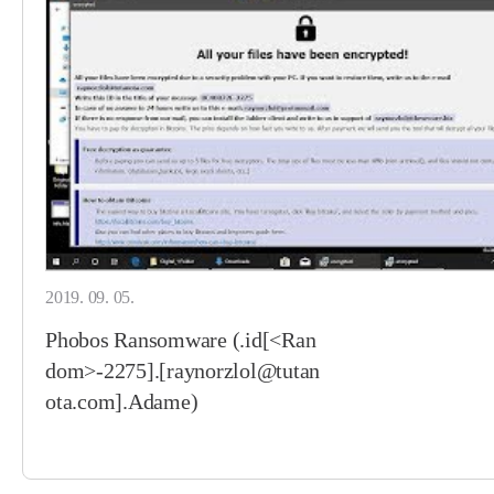
2019. 09. 05.
Phobos Ransomware (.id[<Ran
dom>-2275].[raynorzlol@tutan
ota.com].Adame)