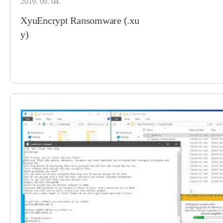
2019. 09. 04.
XyuEncrypt Ransomware (.xu
y)