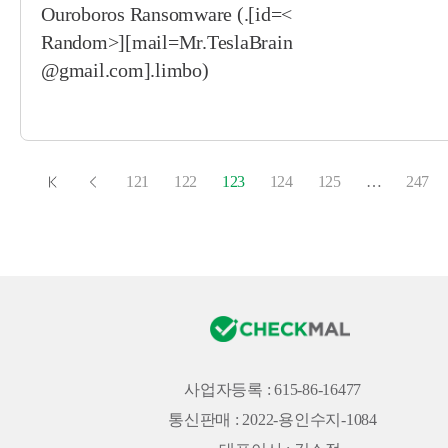
Ouroboros Ransomware (.[id=<
Random>][mail=Mr.TeslaBrain
@gmail.com].limbo)
121
122
123
124
125
…
247
사업자등록 : 615-86-16477
통신판매 : 2022-용인수지-1084