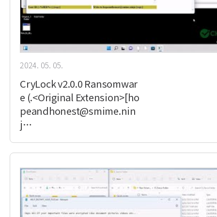
2024. 05. 05.
CryLock v2.0.0 Ransomwar
e (.<Original Extension>[ho
peandhonest@smime.nin
j…