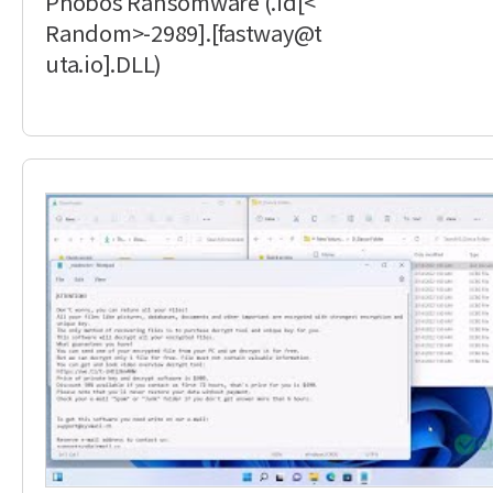
Phobos Ransomware (.id[<
Random>-2989].[fastway@t
uta.io].DLL)