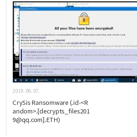
2019. 06. 07.
CrySis Ransomware (.id-<R
andom>.[decrypts_files201
9@qq.com].ETH)