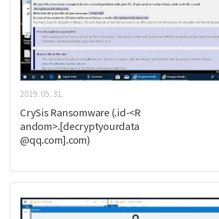
2019. 05. 31.
CrySis Ransomware (.id-<R
andom>.[decryptyourdata
@qq.com].com)