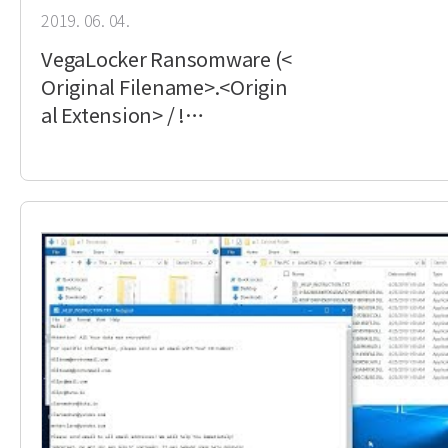
2019. 06. 04.
VegaLocker Ransomware (<
Original Filename>.<Origin
al Extension> / !…