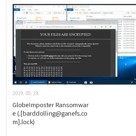
2019. 05. 29.
GlobeImposter Ransomwar
e (.[barddolling@ganefs.co
m].lock)