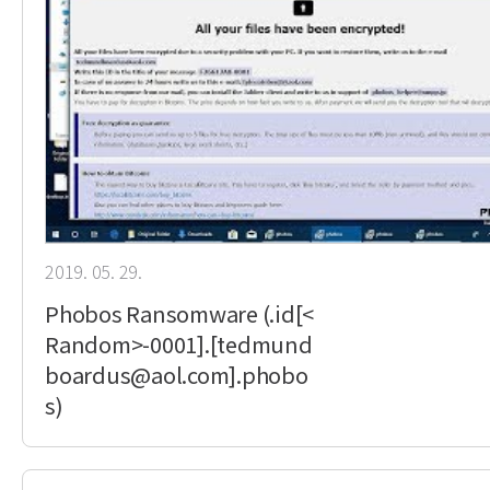
2019. 05. 29.
Phobos Ransomware (.id[<
Random>-0001].[tedmund
boardus@aol.com].phobo
s)