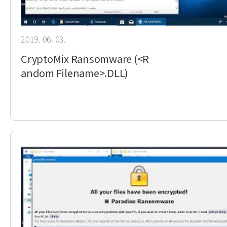
2019. 06. 03.
CryptoMix Ransomware (<R
andom Filename>.DLL)