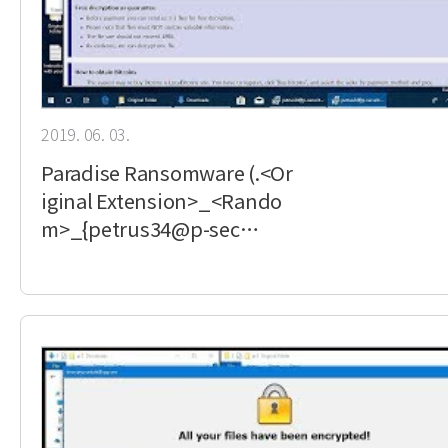
2019. 06. 03.
Paradise Ransomware (.<Or
iginal Extension>_<Rando
m>_{petrus34@p-sec…