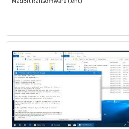
MadBit Ransomware (.enc)