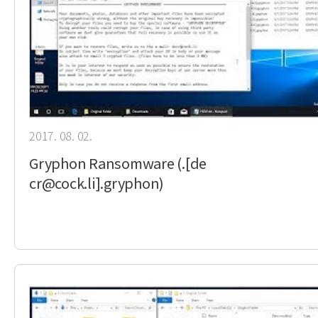
2017. 08. 02.
Gryphon Ransomware (.[de
cr@cock.li].gryphon)