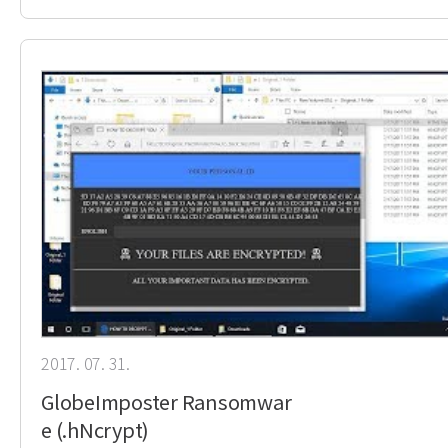
2017. 07. 31.
GlobeImposter Ransomwar
e (.hNcrypt)