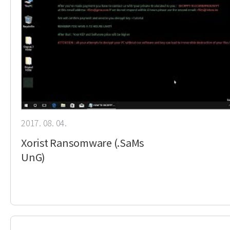
2017. 08. 04.
Xorist Ransomware (.SaMs
UnG)