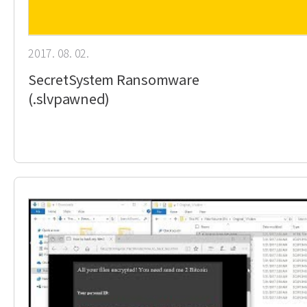
2017. 08. 02.
SecretSystem Ransomware
(.slvpawned)