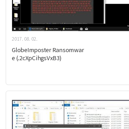
2017. 08. 02.
GlobeImposter Ransomwar
e (.2cXpCihgsVxB3)