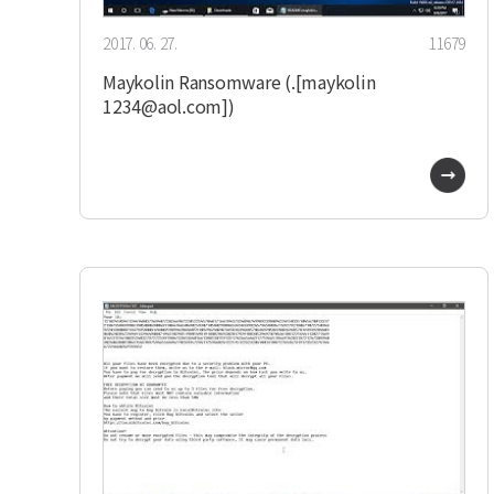
2017. 06. 27.
11679
Maykolin Ransomware (.[maykolin
1234@aol.com])