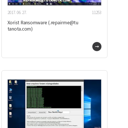
2017. 06. 27.
11253
Xorist Ransomware (.repairme@tu
tanota.com)