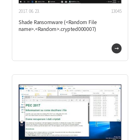
2017. 06. 23.
13045
Shade Ransomware (<Random File
name>.<Random>.crypted000007)