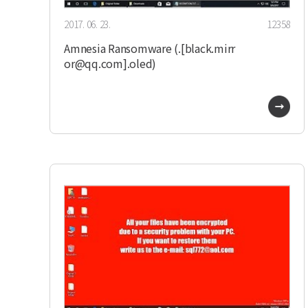
2017. 06. 23.
12358
Amnesia Ransomware (.[black.mirr
or@qq.com].oled)