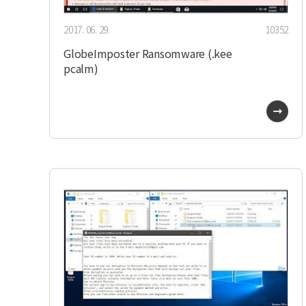
2017. 06. 29.
10352
GlobeImposter Ransomware (.kee
pcalm)