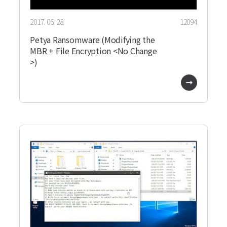
2017. 06. 28.
12094
Petya Ransomware (Modifying the
MBR + File Encryption <No Change
>)