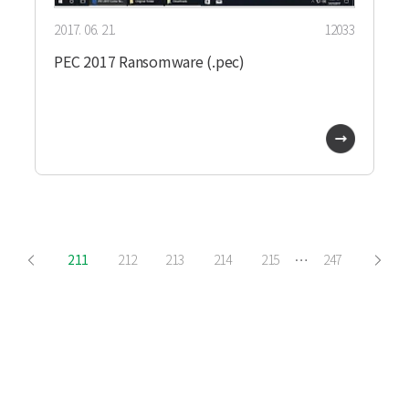
2017. 06. 21.
12033
PEC 2017 Ransomware (.pec)
…
211
212
213
214
215
247