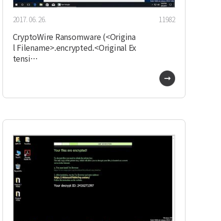
2017. 06. 26.
11982
CryptoWire Ransomware (<Origina
l Filename>.encrypted.<Original Ex
tensi…