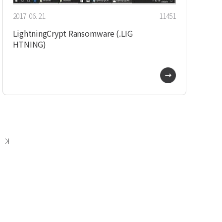
2017. 06. 21.
11451
LightningCrypt Ransomware (.LIG
HTNING)