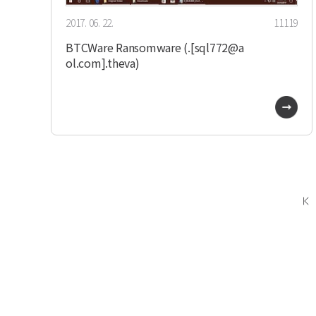
2017. 06. 22.
11119
BTCWare Ransomware (.[sql772@a
ol.com].theva)