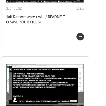
2017. 06. 22.
11826
Jaff Ransomware (.wlu / README T
O SAVE YOUR FILES)