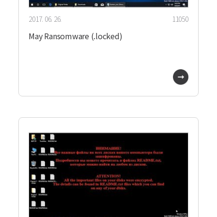
2017. 06. 26.
11050
May Ransomware (.locked)