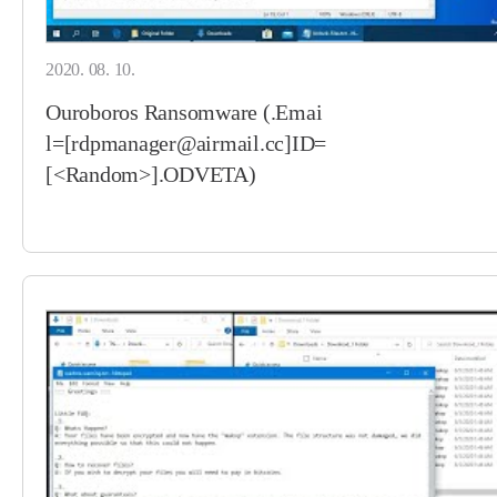
2020. 08. 10.
Ouroboros Ransomware (.Emai
l=[rdpmanager@airmail.cc]ID=
[<Random>].ODVETA)