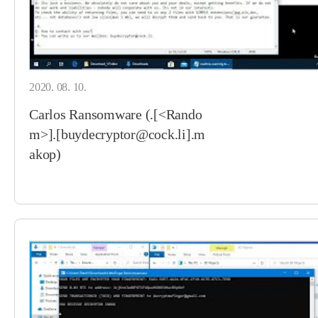
2020. 08. 10.
Carlos Ransomware (.[<Rando
m>].[buydecryptor@cock.li].m
akop)