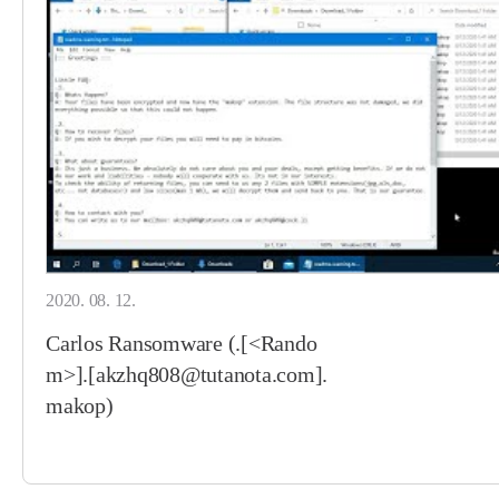
2020. 08. 12.
Carlos Ransomware (.[<Rando
m>].[akzhq808@tutanota.com].
makop)