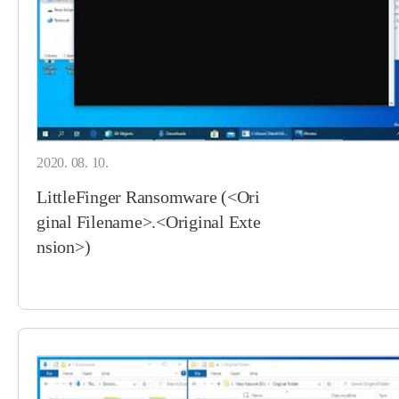
2020. 08. 10.
LittleFinger Ransomware (<Ori
ginal Filename>.<Original Exte
nsion>)