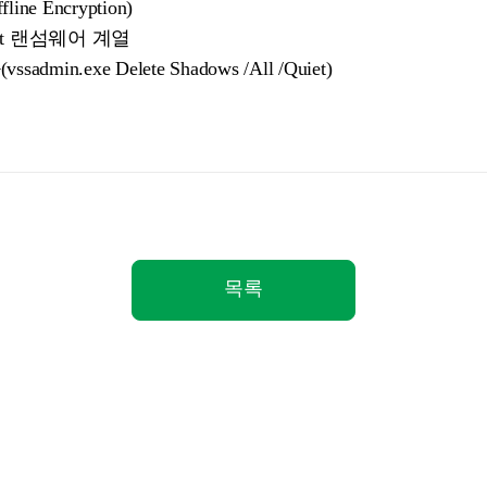
e Encryption)
Crypt 랜섬웨어 계열
min.exe Delete Shadows /All /Quiet)
목록