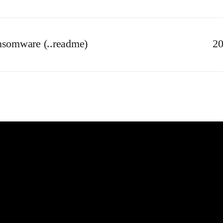
nsomware (..readme)
20