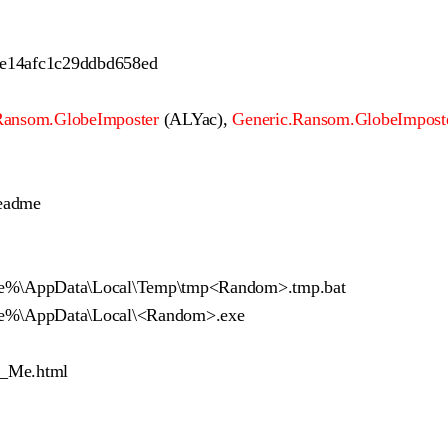
e14afc1c29ddbd658ed
Ransom.GlobeImposter
(ALYac),
Generic.Ransom.GlobeImpos
eadme
e%\AppData\Local\Temp\tmp<Random>.tmp.bat
e%\AppData\Local\<Random>.exe
_Me.html