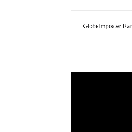
GlobeImposter Ra