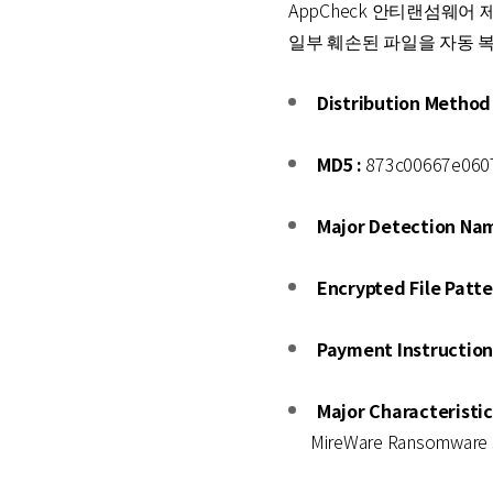
AppCheck 안티랜섬웨어 제
일부 훼손된 파일을 자동 
Distribution Method 
MD5 :
873c00667e060
Major Detection Nam
Encrypted File Patte
Payment Instruction 
Major Characteristic
MireWare Ransomwar