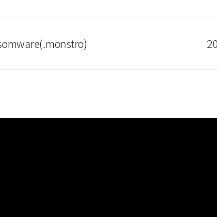
somware(.monstro)
20