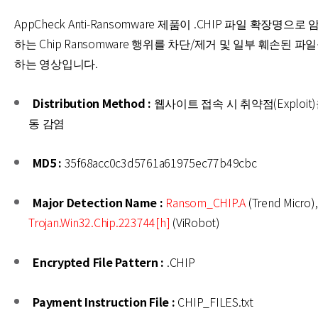
AppCheck Anti-Ransomware 제품이 .CHIP 파일 확장명으
하는 Chip Ransomware 행위를 차단/제거 및 일부 훼손된 파
하는 영상입니다.
Distribution Method :
웹사이트 접속 시 취약점(Exploit
동 감염
MD5 :
35f68acc0c3d5761a61975ec77b49cbc
Major Detection Name :
Ransom_CHIP.A
(Trend Micro),
Trojan.Win32.Chip.223744[h]
(ViRobot)
Encrypted File Pattern :
.CHIP
Payment Instruction File :
CHIP_FILES.txt