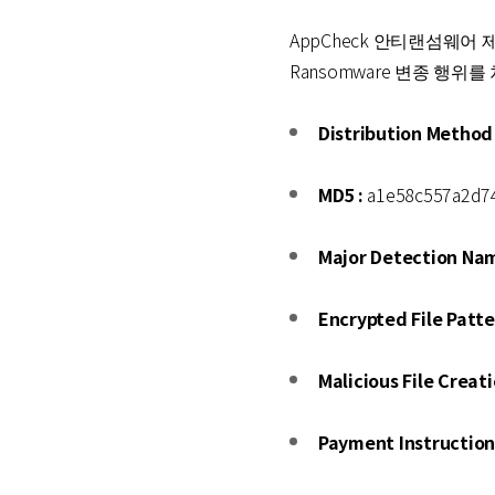
AppCheck 안티랜섬웨어 제품이
Ransomware 변종 행
Distribution Method 
MD5 :
a1e58c557a2d7
Major Detection Nam
Encrypted File Patte
Malicious File Creati
Payment Instruction 