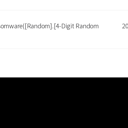
nsomware([Random].[4-Digit Random
20