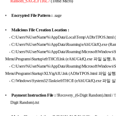
Ransom_SAGE.F116L7
(Trend Micro)
Encrypted File Pattern :
.sage
Malicious File Creation Location :
- C:\Users\%UserName%\AppData\Local\Temp\ADbrTPOS.html 
- C:\Users\%UserName%\AppData\Roaming\eAhUGkfQ.exe (Ra
- C:\Users\%UserName%\AppData\Roaming\Microsoft\Windows\St
Menu\Programs\Startup\efrTHCfI.lnk (eAhUGkfQ.exe 파일 실행, R
- C:\Users\%UserName%\AppData\Roaming\Microsoft\Windows\St
Menu\Programs\Startup\XLYigAIU.lnk (ADbrTPOS.html 파일 실행
- C:\Windows\System32\Tasks\efrTHCfI (eAhUGkfQ.exe 파일 
Payment Instruction File :
!Recovery_(6-Digit Random).html / 
Digit Random).txt