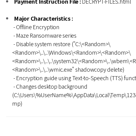
Payment Instruction File :
DECRYPT-FILES.html
Major Characteristics :
- Offline Encryption
- Maze Ransomware series
- Disable system restore ("C:\<Random>\
<Random>\..\..\Windows\<Random>\<Random>\
<Random>\..\..\..\system32\<Random>\..\wbem\
<Random>\..\..\wmic.exe" shadowcopy delete)
- Encryption guide using Text-to-Speech (TTS) func
- Changes desktop background
(C:\Users\%UserName%\AppData\Local\Temp\123
mp)