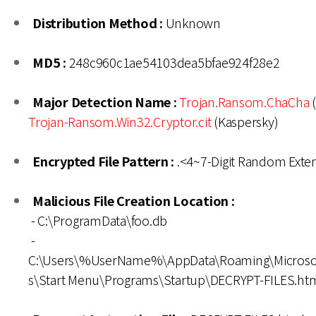
Distribution Method :
Unknown
MD5 :
248c960c1ae54103dea5bfae924f28e2
Major Detection Name :
Trojan.Ransom.ChaCha
(
Trojan-Ransom.Win32.Cryptor.cit
(Kaspersky)
Encrypted File Pattern :
.<4~7-Digit Random Exte
Malicious File Creation Location :
- C:\ProgramData\foo.db
-
C:\Users\%UserName%\AppData\Roaming\Microso
s\Start Menu\Programs\Startup\DECRYPT-FILES.ht