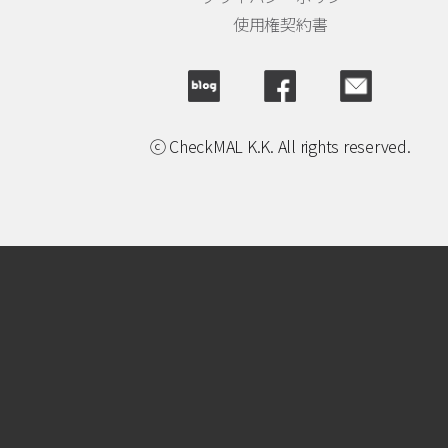
使用権契約書
ⓒ CheckMAL K.K. All rights reserved.