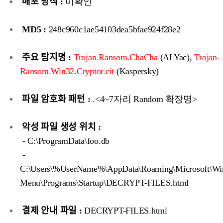
배포 방식 :
미확인
MD5 :
248c960c1ae54103dea5bfae924f28e2
주요 탐지명 :
Trojan.Ransom.ChaCha
(ALYac),
Trojan-
Ransom.Win32.Cryptor.cit
(Kaspersky)
파일 암호화 패턴 :
.<4~7자리 Random 확장명>
악성 파일 생성 위치 :
- C:\ProgramData\foo.db
-
C:\Users\%UserName%\AppData\Roaming\Microsoft\Win
Menu\Programs\Startup\DECRYPT-FILES.html
결제 안내 파일 :
DECRYPT-FILES.html