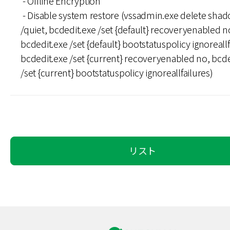
- Offline Encryption
- Disable system restore (vssadmin.exe delete shad
/quiet, bcdedit.exe /set {default} recoveryenabled n
bcdedit.exe /set {default} bootstatuspolicy ignoreallf
bcdedit.exe /set {current} recoveryenabled no, bcde
/set {current} bootstatuspolicy ignoreallfailures)
リスト