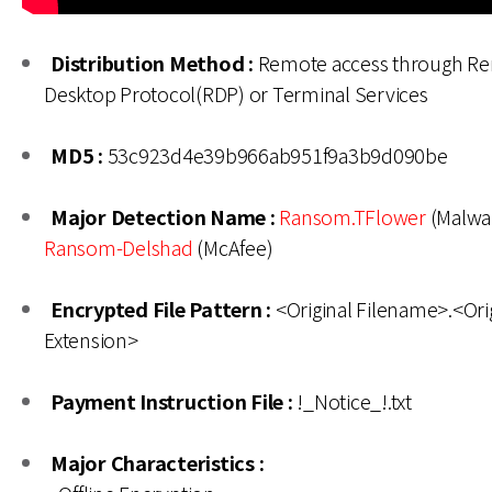
Distribution Method :
Remote access through R
Desktop Protocol(RDP) or Terminal Services
MD5 :
53c923d4e39b966ab951f9a3b9d090be
Major Detection Name :
Ransom.TFlower
(Malwar
Ransom-Delshad
(McAfee)
Encrypted File Pattern :
<Original Filename>.<Ori
Extension>
Payment Instruction File :
!_Notice_!.txt
Major Characteristics :