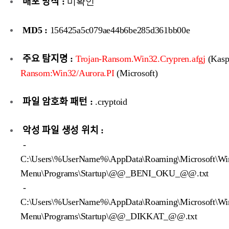
배포 방식 :
미확인
MD5 :
156425a5c079ae44b6be285d361bb00e
주요 탐지명 :
Trojan-Ransom.Win32.Crypren.afgj
(Kasp
Ransom:Win32/Aurora.PI
(Microsoft)
파일 암호화 패턴 :
.cryptoid
악성 파일 생성 위치 :
-
C:\Users\%UserName%\AppData\Roaming\Microsoft\Win
Menu\Programs\Startup\@@_BENI_OKU_@@.txt
-
C:\Users\%UserName%\AppData\Roaming\Microsoft\Win
Menu\Programs\Startup\@@_DIKKAT_@@.txt