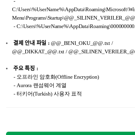
-
C:\Users\%UserName%\AppData\Roaming\Microsoft\Win
Menu\Programs\Startup\@@_SILINEN_VERILER_@@.
- C:\Users\%UserName%\AppData\Roaming\000000000
결제 안내 파일 :
@@_BENI_OKU_@@.txt /
@@_DIKKAT_@@.txt / @@_SILINEN_VERILER_@@
주요 특징 :
- 오프라인 암호화(Offline Encryption)
- Aurora 랜섬웨어 계열
- 터키어(Turkish) 사용자 표적