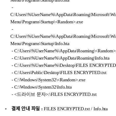
Menu\Programs\Startup\Info.hta
-
C:\Users\%UserName%\AppData\Roaming\Microsoft\Win
Menu\Programs\Startup\<Random>.exe
-
C:\Users\%UserName%\AppData\Roaming\Microsoft\Win
Menu\Programs\Startup\Info.hta
- C:\Users\%UserName%\AppData\Roaming\<Random>
- C:\Users\%UserName%\AppData\Roaming\Info.hta
- C:\Users\%UserName%\Desktop\FILES ENCRYPTED.
- C:\Users\Public\Desktop\FILES ENCRYPTED.txt
- C:\Windows\System32\<Random>.exe
- C:\Windows\System32\Info.hta
- <드라이브 문자>:\FILES ENCRYPTED.txt
결제 안내 파일 :
FILES ENCRYPTED.txt / Info.hta