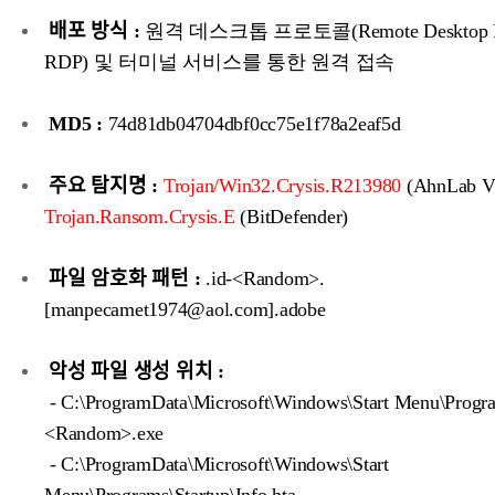
배포 방식 :
원격 데스크톱 프로토콜(Remote Desktop Pro
RDP) 및 터미널 서비스를 통한 원격 접속
MD5 :
74d81db04704dbf0cc75e1f78a2eaf5d
주요 탐지명 :
Trojan/Win32.Crysis.R213980
(AhnLab V
Trojan.Ransom.Crysis.E
(BitDefender)
파일 암호화 패턴 :
.id-<Random>.
[manpecamet1974@aol.com].adobe
악성 파일 생성 위치 :
- C:\ProgramData\Microsoft\Windows\Start Menu\Progra
<Random>.exe
- C:\ProgramData\Microsoft\Windows\Start