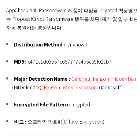
AppCheck Anti-Ransomware 제품이 파일을 .crypted 확
는 ProposalCrypt Ransomware 행위를 차단/제거 및 일부
자동 복원하는 영상입니다.
Distribution Method :
Unknown
MD5 :
c471c1d03557e657777c4b5ce9f02cb7
Major Detection Name :
Gen:Heur.Ransom.HiddenTear
(BitDefender),
Ransom:Win32/Genasom
(Microsoft)
Encrypted File Pattern :
.crypted
비고 :
오프라인 암호화(Offline Encryption)