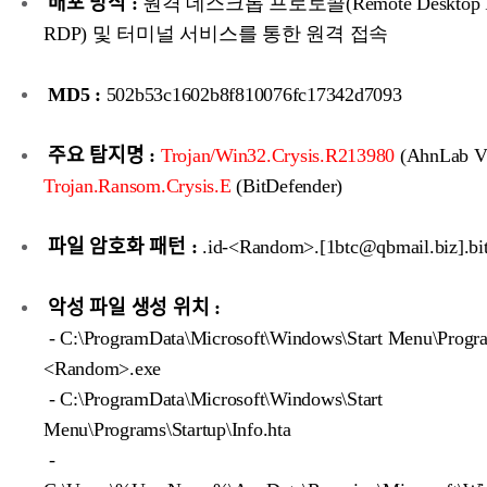
배포 방식 :
원격 데스크톱 프로토콜(Remote Desktop Pro
RDP) 및 터미널 서비스를 통한 원격 접속
MD5 :
502b53c1602b8f810076fc17342d7093
주요 탐지명 :
Trojan/Win32.Crysis.R213980
(AhnLab V
Trojan.Ransom.Crysis.E
(BitDefender)
파일 암호화 패턴 :
.id-<Random>.[1btc@qbmail.biz].bi
악성 파일 생성 위치 :
- C:\ProgramData\Microsoft\Windows\Start Menu\Progra
<Random>.exe
- C:\ProgramData\Microsoft\Windows\Start
Menu\Programs\Startup\Info.hta
-