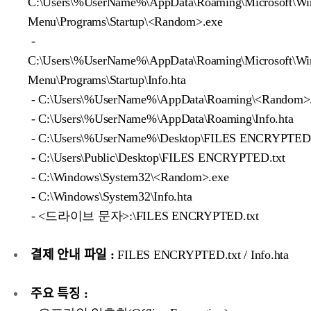
C:\Users\%UserName%\AppData\Roaming\Microsoft\Win
Menu\Programs\Startup\<Random>.exe
-
C:\Users\%UserName%\AppData\Roaming\Microsoft\Win
Menu\Programs\Startup\Info.hta
- C:\Users\%UserName%\AppData\Roaming\<Random>
- C:\Users\%UserName%\AppData\Roaming\Info.hta
- C:\Users\%UserName%\Desktop\FILES ENCRYPTED.
- C:\Users\Public\Desktop\FILES ENCRYPTED.txt
- C:\Windows\System32\<Random>.exe
- C:\Windows\System32\Info.hta
- <드라이브 문자>:\FILES ENCRYPTED.txt
결제 안내 파일 :
FILES ENCRYPTED.txt / Info.hta
주요 특징 :