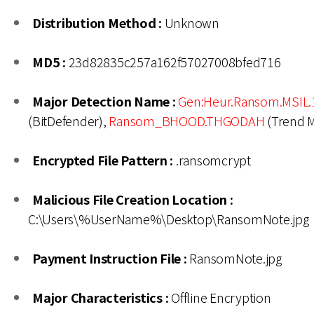
Distribution Method :
Unknown
MD5 :
23d82835c257a162f57027008bfed716
Major Detection Name :
Gen:Heur.Ransom.MSIL.
(BitDefender),
Ransom_BHOOD.THGODAH
(Trend M
Encrypted File Pattern :
.ransomcrypt
Malicious File Creation Location :
C:\Users\%UserName%\Desktop\RansomNote.jpg
Payment Instruction File :
RansomNote.jpg
Major Characteristics :
Offline Encryption