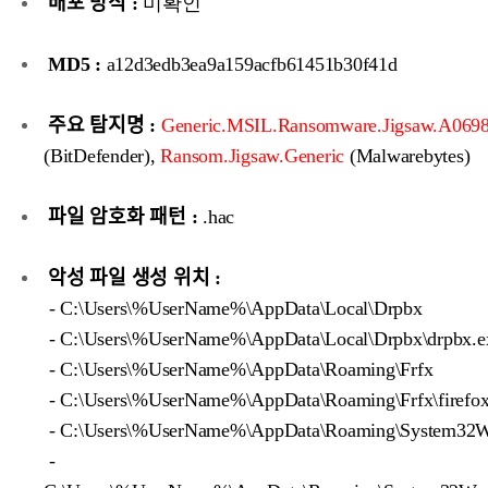
배포 방식 :
미확인
MD5 :
a12d3edb3ea9a159acfb61451b30f41d
주요 탐지명 :
Generic.MSIL.Ransomware.Jigsaw.A069
(BitDefender),
Ransom.Jigsaw.Generic
(Malwarebytes)
파일 암호화 패턴 :
.hac
악성 파일 생성 위치 :
- C:\Users\%UserName%\AppData\Local\Drpbx
- C:\Users\%UserName%\AppData\Local\Drpbx\drpbx.e
- C:\Users\%UserName%\AppData\Roaming\Frfx
- C:\Users\%UserName%\AppData\Roaming\Frfx\firefox
- C:\Users\%UserName%\AppData\Roaming\System32
-