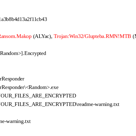
1a3b8b4d13a2f11cb43
.Ransom.Makop
(ALYac),
Trojan:Win32/Glupteba.RMN!MTB
(
<Random>].Encrypted
orResponder
orResponder\<Random>.exe
OUR_FILES_ARE_ENCRYPTED
R_FILES_ARE_ENCRYPTED\readme-warning.txt
e-warning.txt