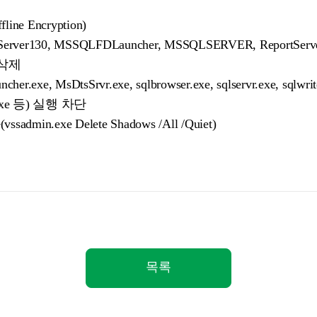
e Encryption)
er130, MSSQLFDLauncher, MSSQLSERVER, ReportServer, 
) 삭제
exe, MsDtsSrvr.exe, sqlbrowser.exe, sqlservr.exe, sqlwrite
e.exe 등) 실행 차단
min.exe Delete Shadows /All /Quiet)
목록