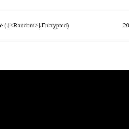
e (.[<Random>].Encrypted)
20