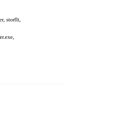
storflt,
r.exe,