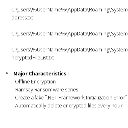
-
C:\Users\%UserName%\AppData\Roaming\System
ddress.txt
-
C:\Users\%UserName%\AppData\Roaming\System
-
C:\Users\%UserName%\AppData\Roaming\System
ncryptedFileList.txt
Major Characteristics :
- Offline Encryption
- Ramsey Ransomware series
- Create a fake ".NET Framework Initialization Error
- Automatically delete encrypted files every hour