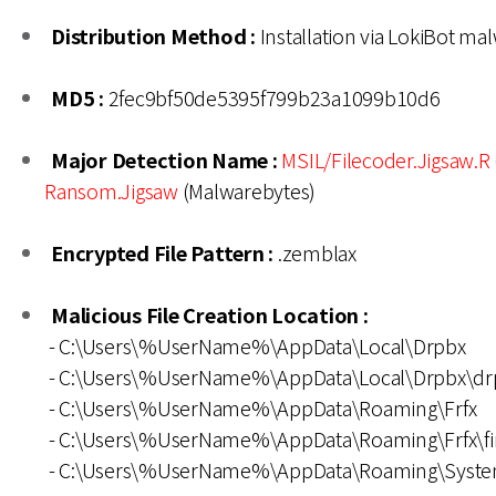
Distribution Method :
Installation via LokiBot ma
MD5 :
2fec9bf50de5395f799b23a1099b10d6
Major Detection Name :
MSIL/Filecoder.Jigsaw.R
Ransom.Jigsaw
(Malwarebytes)
Encrypted File Pattern :
.zemblax
Malicious File Creation Location :
- C:\Users\%UserName%\AppData\Local\Drpbx
- C:\Users\%UserName%\AppData\Local\Drpbx\dr
- C:\Users\%UserName%\AppData\Roaming\Frfx
- C:\Users\%UserName%\AppData\Roaming\Frfx\fir
- C:\Users\%UserName%\AppData\Roaming\Syst