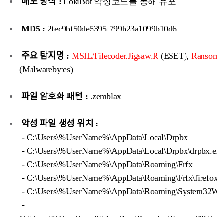
배포 방식 :
LokiBot 악성코드를 통해 유포
MD5 :
2fec9bf50de5395f799b23a1099b10d6
주요 탐지명 :
MSIL/Filecoder.Jigsaw.R
(ESET),
Ransom
(Malwarebytes)
파일 암호화 패턴 :
.zemblax
악성 파일 생성 위치 :
- C:\Users\%UserName%\AppData\Local\Drpbx
- C:\Users\%UserName%\AppData\Local\Drpbx\drpbx.e
- C:\Users\%UserName%\AppData\Roaming\Frfx
- C:\Users\%UserName%\AppData\Roaming\Frfx\firefox
- C:\Users\%UserName%\AppData\Roaming\System32
-