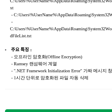
C:\Users\%UserName%\AppData\Roaming\System32Work
xt
- C:\Users\%UserName%\AppData\Roaming\System32W
-
C:\Users\%UserName%\AppData\Roaming\System32Wor
dFileList.txt
주요 특징 :
- 오프라인 암호화(Offline Encryption)
- Ramsey 랜섬웨어 계열
- ".NET Framework Initialization Error" 가짜 메시지
- 1시간 단위로 암호화된 파일 자동 삭제