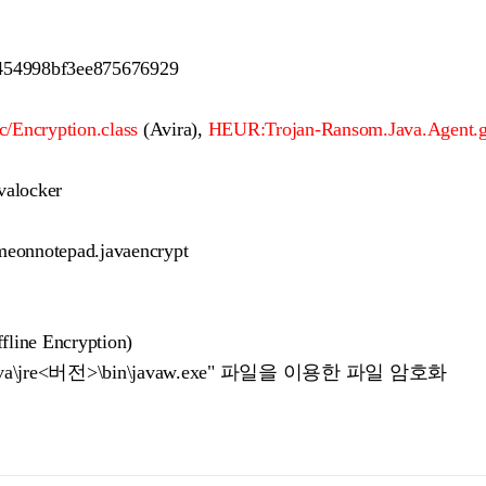
454998bf3ee875676929
c/Encryption.class
(Avira),
HEUR:Trojan-Ransom.Java.Agent.
valocker
eonnotepad.javaencrypt
e Encryption)
es\Java\jre<버전>\bin\javaw.exe" 파일을 이용한 파일 암호화