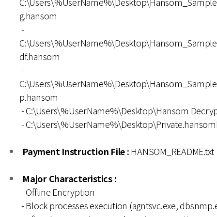
C:\Users\%UserName%\Desktop\Hansom_Sample\
g.hansom
-
C:\Users\%UserName%\Desktop\Hansom_Sample
df.hansom
-
C:\Users\%UserName%\Desktop\Hansom_Sample\
p.hansom
- C:\Users\%UserName%\Desktop\Hansom Decryp
- C:\Users\%UserName%\Desktop\Private.hansom
Payment Instruction File :
HANSOM_README.txt
Major Characteristics :
- Offline Encryption
- Block processes execution (agntsvc.exe, dbsnmp.