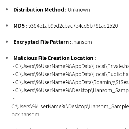
Distribution Method :
Unknown
MD5 :
5384e1ab95d2cbac7e4cd5b781ad2520
Encrypted File Pattern :
.hansom
Malicious File Creation Location :
- C:\Users\%UserName%\AppData\Local\Private.
- C:\Users\%UserName%\AppData\Local\Public.h
- C:\Users\%UserName%\AppData\Roaming\StSess
- C:\Users\%UserName%\Desktop\Hansom_Samp
-
C:\Users\%UserName%\Desktop\Hansom_Sample
ocx.hansom
-