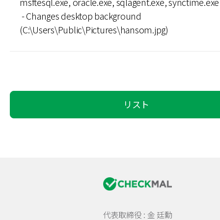
msftesql.exe, oracle.exe, sqlagent.exe, synctime.exe 
- Changes desktop background
(C:\Users\Public\Pictures\hansom.jpg)
リスト
代表取締役 : 金 廷勳