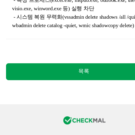
- 특정 프로세스(excel.exe, mspub.exe, outlook.exe, theb
visio.exe, winword.exe 등) 실행 차단
- 시스템 복원 무력화(vssadmin delete shadows /all /qui
wbadmin delete catalog -quiet, wmic shadowcopy delete)
목록