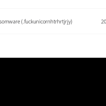
omware (.fuckunicornhtrhrtjrjy)
20