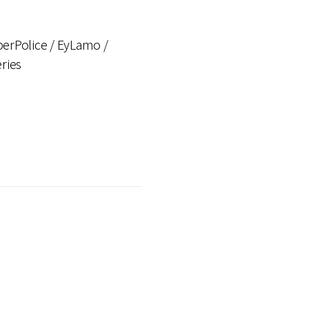
berPolice / EyLamo /
ries