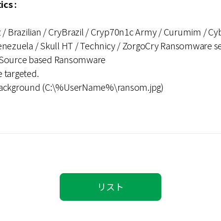
ics :
 / Brazilian / CryBrazil / Cryp70n1c Army / Curumim / Cy
enezuela / Skull HT / Technicy / ZorgoCry Ransomware se
 Source based Ransomware
e targeted.
background (C:\%UserName%\ransom.jpg)
リスト