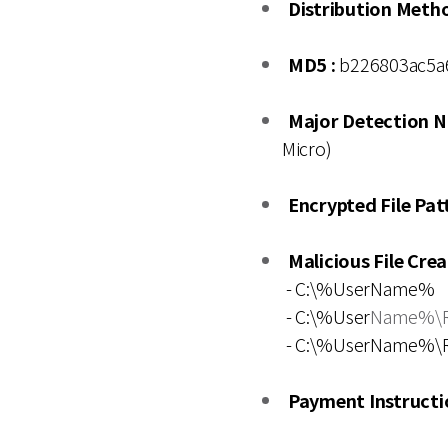
Distribution Metho
MD5 :
b226803ac5a
Major Detection N
Micro)
Encrypted File Patt
Malicious File Cre
- C:\%UserName%
- C:\%User
Name%\R
- C:\%UserName%\R
Payment Instructio