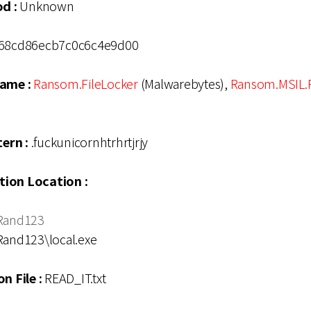
d :
Unknown
68cd86ecb7c0c6c4e9d00
ame :
Ransom.FileLocker
(Malwarebytes),
Ransom.MSIL.
ern :
.fuckunicornhtrhrtjrjy
ation Location :
and123
and123\local.exe
n File :
READ_IT.txt