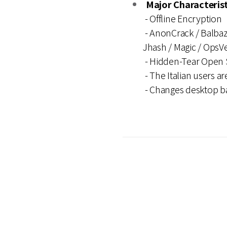
Major Characterist
- Offline Encryption
- AnonCrack / Balbaz
Jhash / Magic / OpsV
- Hidden-Tear Open
- The Italian users ar
- Changes desktop 