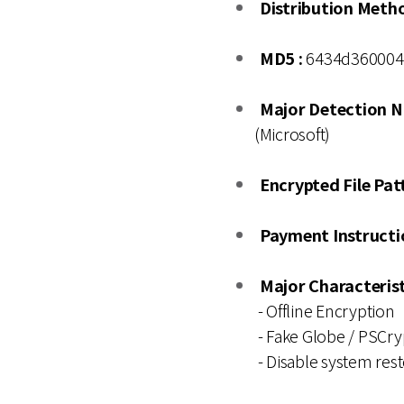
Distribution Metho
MD5 :
6434d360004
Major Detection 
(Microsoft)
Encrypted File Patt
Payment Instructio
Major Characterist
- Offline Encryption
- Fake Globe / PSCr
- Disable system res