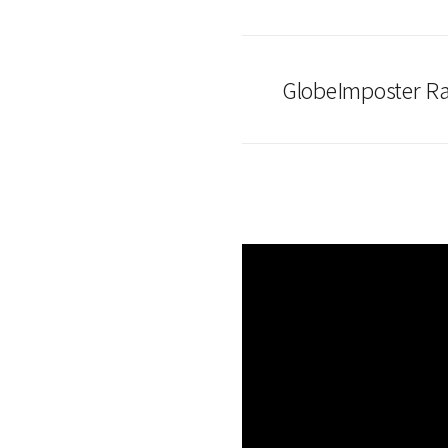
GlobeImposter R