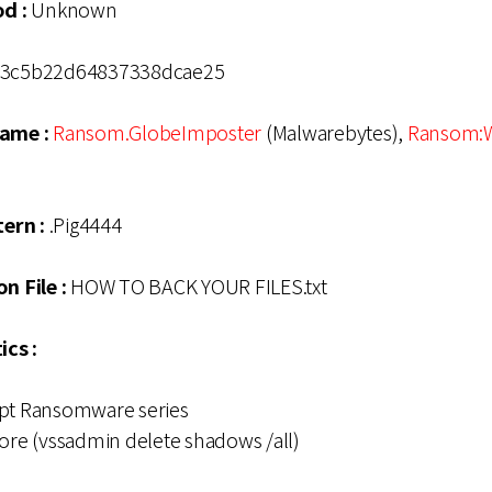
d :
Unknown
3c5b22d64837338dcae25
Name :
Ransom.GlobeImposter
(Malwarebytes),
Ransom:W
ern :
.Pig4444
n File :
HOW TO BACK YOUR FILES.txt
ics :
ypt Ransomware series
tore (vssadmin delete shadows /all)