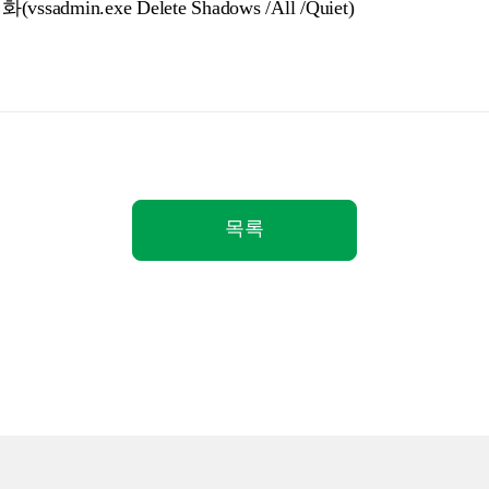
dmin.exe Delete Shadows /All /Quiet)
목록