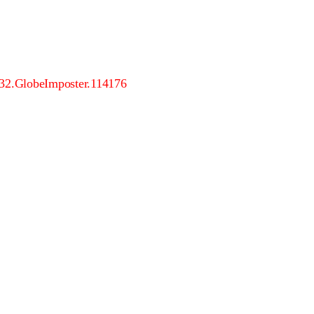
2.GlobeImposter.114176