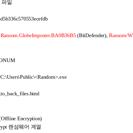
 파일
d5b336c570553ecefdb
c.Ransom.GlobeImposter.BA0B36B5
(BitDefender),
Ransom/W3
BONUM
C:\Users\Public\<Random>.exe
o_back_files.html
ne Encryption)
SCrypt 랜섬웨어 계열