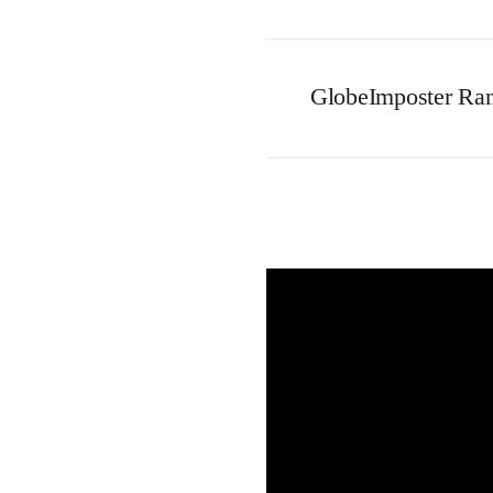
GlobeImposter R