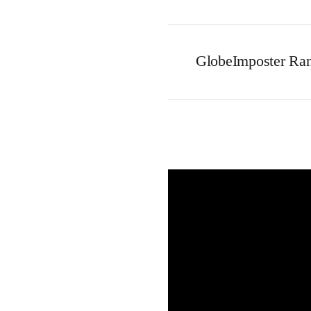
GlobeImposter Ra