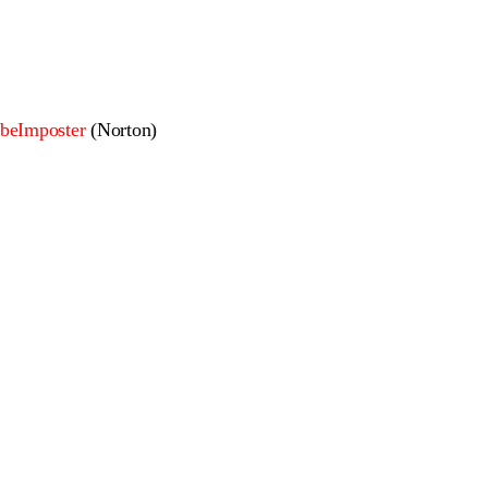
beImposter
(Norton)