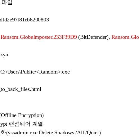
 파일
dfd2e97f81eb6200803
.Ransom.GlobeImposter.233F39D9
(BitDefender),
Ransom.Glo
uzya
C:\Users\Public\<Random>.exe
o_back_files.html
ne Encryption)
SCrypt 랜섬웨어 계열
dmin.exe Delete Shadows /All /Quiet)