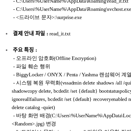
- C:\Users\%UserName%\AppData\Roaming\read_it.txt
- C:\Users\%UserName%\AppData\Roaming\svchost.ex
- <드라이브 문자>:\surprise.exe
결제 안내 파일 :
read_it.txt
주요 특징 :
- 오프라인 암호화(Offline Encryption)
- 파일 훼손 행위
- BiggyLocker / ONYX / Penta / Yashma 랜섬웨어 계
- 시스템 복원 무력화(vssadmin delete shadows /all /qui
shadowcopy delete, bcdedit /set {default} bootstatuspolic
ignoreallfailures, bcdedit /set {default} recoveryenabled
delete catalog -quiet)
- 바탕 화면 배경(C:\Users\%UserName%\AppData\Loca
<Random>.jpg) 변경