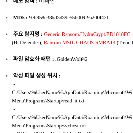
배포 방식 :
미확인
MD5 :
9eb958c38bd3d39c55b009f9a200f42f
주요 탐지명 :
Generic.Ransom.HydraCrypt.ED1818FC
(BitDefender),
Ransom.MSIL.CHAOS.SMRA14
(Trend 
파일 암호화 패턴 :
.GoldenWolf42
악성 파일 생성 위치 :
-
C:\Users\%UserName%\AppData\Roaming\Microsoft\Win
Menu\Programs\Startup\read_it.txt
-
C:\Users\%UserName%\AppData\Roaming\Microsoft\Win
Menu\Programs\Startup\svchost.url