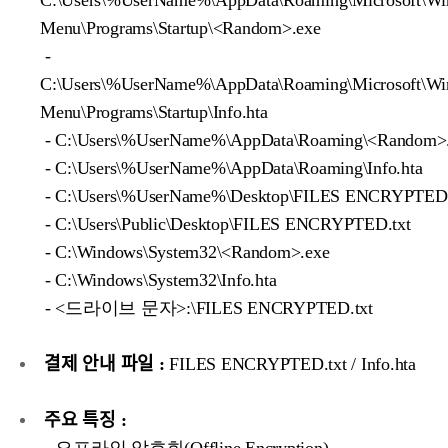
C:\Users\%UserName%\AppData\Roaming\Microsoft\Win
Menu\Programs\Startup\<Random>.exe
-
C:\Users\%UserName%\AppData\Roaming\Microsoft\Win
Menu\Programs\Startup\Info.hta
- C:\Users\%UserName%\AppData\Roaming\<Random>
- C:\Users\%UserName%\AppData\Roaming\Info.hta
- C:\Users\%UserName%\Desktop\FILES ENCRYPTED.
- C:\Users\Public\Desktop\FILES ENCRYPTED.txt
- C:\Windows\System32\<Random>.exe
- C:\Windows\System32\Info.hta
- <드라이브 문자>:\FILES ENCRYPTED.txt
결제 안내 파일 :
FILES ENCRYPTED.txt / Info.hta
주요 특징 :