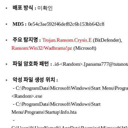
배포 방식 :
미확인
MD5 :
0e54c3ae592f46def82c6b153bb642c8
주요 탐지명 :
Trojan.Ransom.Crysis.E
(BitDefender),
Ransom:Win32/Wadhrama!pz
(Microsoft)
파일 암호화 패턴 :
.id-<Random>.[panama777@tutanot
악성 파일 생성 위치 :
- C:\ProgramData\Microsoft\Windows\Start Menu\Progra
<Random>.exe
- C:\ProgramData\Microsoft\Windows\Start
Menu\Programs\Startup\Info.hta
-