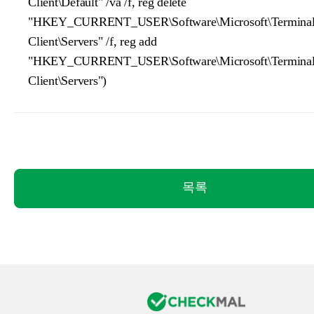
Client\Default" /va /f, reg delete
"HKEY_CURRENT_USER\Software\Microsoft\Terminal 
Client\Servers" /f, reg add
"HKEY_CURRENT_USER\Software\Microsoft\Terminal 
Client\Servers")
목록