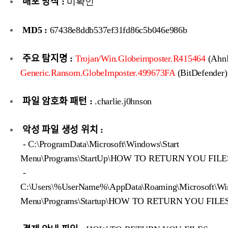
배포 방식 :
미확인
MD5 :
67438e8ddb537ef31fd86c5b046e986b
주요 탐지명 :
Trojan/Win.Globeimposter.R415464
(AhnL
Generic.Ransom.GlobeImposter.499673FA
(BitDefender)
파일 암호화 패턴 :
.charlie.j0hnson
악성 파일 생성 위치 :
- C:\ProgramData\Microsoft\Windows\Start
Menu\Programs\StartUp\HOW TO RETURN YOU FILE
-
C:\Users\%UserName%\AppData\Roaming\Microsoft\Win
Menu\Programs\Startup\HOW TO RETURN YOU FILES