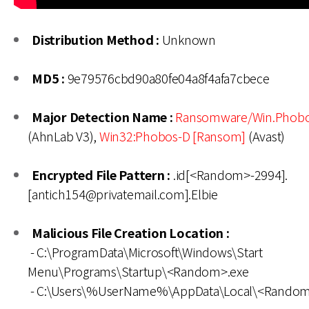
Distribution Method :
Unknown
MD5 :
9e79576cbd90a80fe04a8f4afa7cbece
Major Detection Name :
Ransomware/Win.Phobo
(AhnLab V3),
Win32:Phobos-D [Ransom]
(Avast)
Encrypted File Pattern :
.id[<Random>-2994].
[antich154@privatemail.com].Elbie
Malicious File Creation Location :
- C:\ProgramData\Microsoft\Windows\Start
Menu\Programs\Startup\<Random>.exe
- C:\Users\%UserName%\AppData\Local\<Random