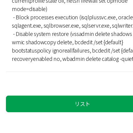
currentprofile state off, netsh firewall set opmode
mode=disable)
- Block processes execution (isqlplussvc.exe, oracle
sqlagent.exe, sqlbrowser.exe, sqlservr.exe, sqlwriter.
- Disable system restore (vssadmin delete shadows /
wmic shadowcopy delete, bcdedit /set {default}
bootstatuspolicy ignoreallfailures, bcdedit /set {defa
recoveryenabled no, wbadmin delete catalog -quiet
リスト