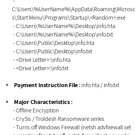
-
C:\Users\%UserName%\AppData\Roaming\Microso
s\Start Menu\Programs\Startup\<Random>.exe
- C:\Users\%UserName%\Desktop\info.hta
- C:\Users\%UserName%\Desktop\info.txt
- C:\Users\Public\Desktop\info.hta
- C:\Users\Public\Desktop\info.txt
- <Drive Letter>:\info.hta
- <Drive Letter>:\info.txt
Payment Instruction File :
info.hta / info.txt
Major Characteristics :
- Offline Encryption
- CrySis / Troldesh Ransomware series
- Turns off Windows Firewall (netsh advfirewall set