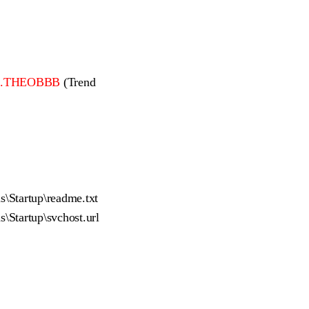
X.THEOBBB
(Trend
Startup\readme.txt
Startup\svchost.url