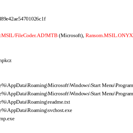
d89e42ae54701026c1f
:MSIL/FileCoder.AD!MTB
(Microsoft),
Ransom.MSIL.ONY
mpkcz
%\AppData\Roaming\Microsoft\Windows\Start Menu\Programs\
%\AppData\Roaming\Microsoft\Windows\Start Menu\Programs\
e%\AppData\Roaming\readme.txt
e%\AppData\Roaming\svchost.exe
p.exe