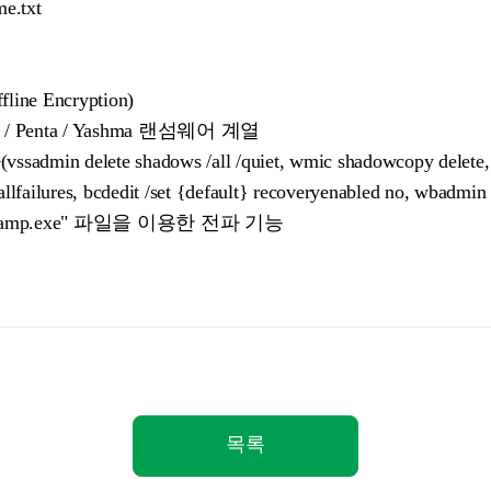
me.txt
e Encryption)
aos / Penta / Yashma 랜섬웨어 계열
n delete shadows /all /quiet, wmic shadowcopy delete, bc
allfailures, bcdedit /set {default} recoveryenabled no, wbadmin 
amp.exe" 파일을 이용한 전파 기능
목록