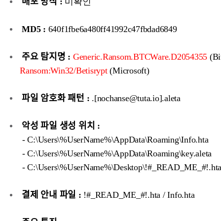
배포 방식 :
미확인
MD5 :
640f1fbe6a480ff41992c47fbdad6849
주요 탐지명 :
Generic.Ransom.BTCWare.D2054355
(Bi
Ransom:Win32/Betisrypt
(Microsoft)
파일 암호화 패턴 :
.[nochanse@tuta.io].aleta
악성 파일 생성 위치 :
- C:\Users\%UserName%\AppData\Roaming\Info.hta
- C:\Users\%UserName%\AppData\Roaming\key.aleta
- C:\Users\%UserName%\Desktop\!#_READ_ME_#!.ht
결제 안내 파일 :
!#_READ_ME_#!.hta / Info.hta