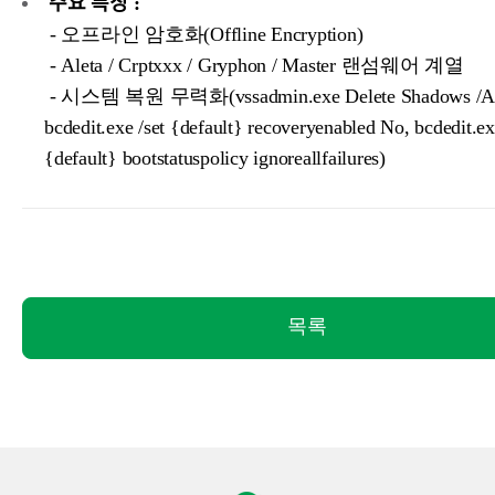
주요 특징 :
- 오프라인 암호화(Offline Encryption)
- Aleta / Crptxxx / Gryphon / Master 랜섬웨어 계열
- 시스템 복원 무력화(vssadmin.exe Delete Shadows /All
bcdedit.exe /set {default} recoveryenabled No, bcdedit.ex
{default} bootstatuspolicy ignoreallfailures)
목록