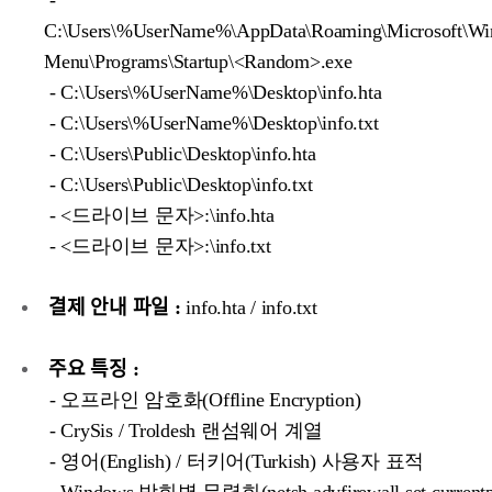
-
C:\Users\%UserName%\AppData\Roaming\Microsoft\Win
Menu\Programs\Startup\<Random>.exe
- C:\Users\%UserName%\Desktop\info.hta
- C:\Users\%UserName%\Desktop\info.txt
- C:\Users\Public\Desktop\info.hta
- C:\Users\Public\Desktop\info.txt
- <드라이브 문자>:\info.hta
- <드라이브 문자>:\info.txt
결제 안내 파일 :
info.hta / info.txt
주요 특징 :
- 오프라인 암호화(Offline Encryption)
- CrySis / Troldesh 랜섬웨어 계열
- 영어(English) / 터키어(Turkish) 사용자 표적