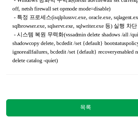
- Windows 방화벽 무력화(netsh advfirewall set currentpro
off, netsh firewall set opmode mode=disable)
- 특정 프로세스(isqlplussvc.exe, oracle.exe, sqlagent.ex
sqlbrowser.exe, sqlservr.exe, sqlwriter.exe 등) 실행 차단
- 시스템 복원 무력화(vssadmin delete shadows /all /qui
shadowcopy delete, bcdedit /set {default} bootstatuspolic
ignoreallfailures, bcdedit /set {default} recoveryenabled
delete catalog -quiet)
목록