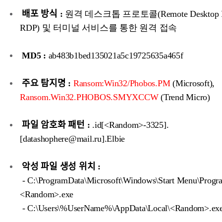
배포 방식 :
원격 데스크톱 프로토콜(Remote Desktop Pr
RDP) 및 터미널 서비스를 통한 원격 접속
MD5 :
ab483b1bed135021a5c19725635a465f
주요 탐지명 :
Ransom:Win32/Phobos.PM
(Microsoft),
Ransom.Win32.PHOBOS.SMYXCCW
(Trend Micro)
파일 암호화 패턴 :
.id[<Random>-3325].
[datashophere@mail.ru].Elbie
악성 파일 생성 위치 :
- C:\ProgramData\Microsoft\Windows\Start Menu\Progra
<Random>.exe
- C:\Users\%UserName%\AppData\Local\<Random>.ex