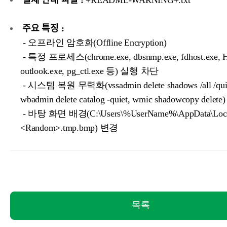
결제 안내 파일 :
+README-WARNING+.txt
주요 특징 :
- 오프라인 암호화(Offline Encryption)
- 특정 프로세스(chrome.exe, dbsnmp.exe, fdhost.exe, H
outlook.exe, pg_ctl.exe 등) 실행 차단
- 시스템 복원 무력화(vssadmin delete shadows /all /qui
wbadmin delete catalog -quiet, wmic shadowcopy delete)
- 바탕 화면 배경(C:\Users\%UserName%\AppData\Loca
<Random>.tmp.bmp) 변경
목록