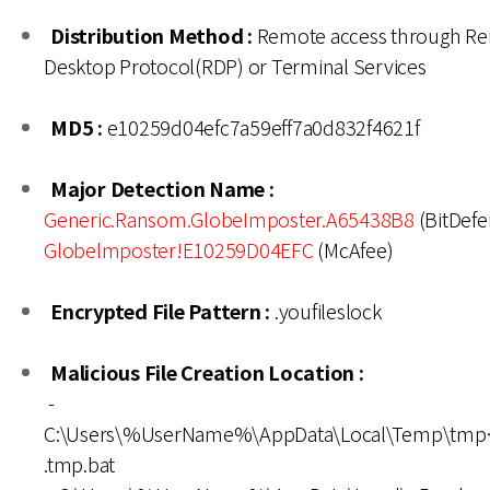
Distribution Method :
Remote access through R
Desktop Protocol(RDP) or Terminal Services
MD5 :
e10259d04efc7a59eff7a0d832f4621f
Major Detection Name :
Generic.Ransom.GlobeImposter.A65438B8
(BitDefe
Globelmposter!E10259D04EFC
(McAfee)
Encrypted File Pattern :
.youfileslock
Malicious File Creation Location :
-
C:\Users\%UserName%\AppData\Local\Temp\tm
.tmp.bat