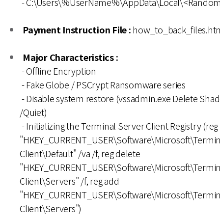
- C:\Users\%UserName%\AppData\Local\<Random
Payment Instruction File :
how_to_back_files.ht
Major Characteristics :
- Offline Encryption
- Fake Globe / PSCrypt Ransomware series
- Disable system restore (vssadmin.exe Delete Shad
/Quiet)
- Initializing the Terminal Server Client Registry (reg
"HKEY_CURRENT_USER\Software\Microsoft\Termin
Client\Default" /va /f, reg delete
"HKEY_CURRENT_USER\Software\Microsoft\Termin
Client\Servers" /f, reg add
"HKEY_CURRENT_USER\Software\Microsoft\Termin
Client\Servers")