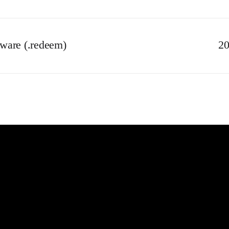
are (.redeem)
20