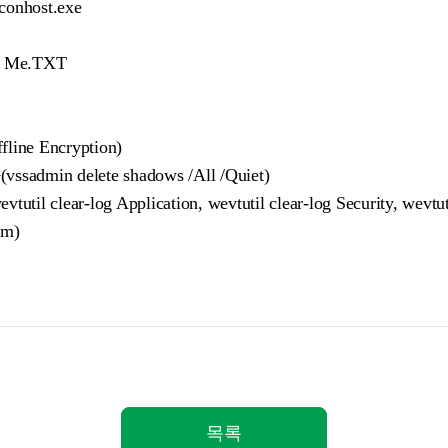
conhost.exe
 Me.TXT
e Encryption)
min delete shadows /All /Quiet)
clear-log Application, wevtutil clear-log Security, wevtutil
em)
목록