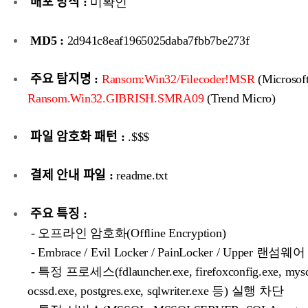
배포 방식 :
미확인
MD5 :
2d941c8eaf1965025daba7fbb7be273f
주요 탐지명 :
Ransom:Win32/Filecoder!MSR
(Microsoft
Ransom.Win32.GIBRISH.SMRA09
(Trend Micro)
파일 암호화 패턴 :
.$$$
결제 안내 파일 :
readme.txt
주요 특징 :
- 오프라인 암호화(Offline Encryption)
- Embrace / Evil Locker / PainLocker / Upper 랜섬
- 특정 프로세스(fdlauncher.exe, firefoxconfig.exe, mysql
ocssd.exe, postgres.exe, sqlwriter.exe 등) 실행 차단