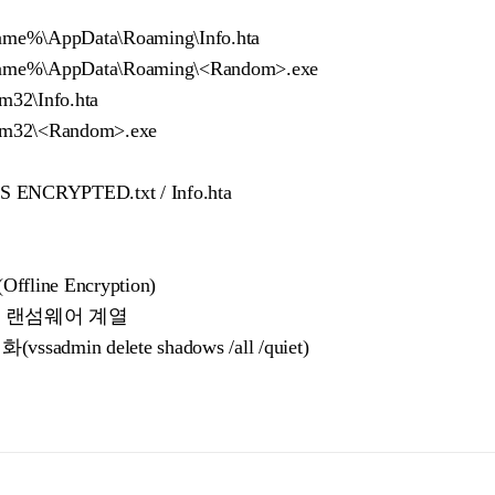
e%\AppData\Roaming\Info.hta
me%\AppData\Roaming\<Random>.exe
32\Info.hta
m32\<Random>.exe
S ENCRYPTED.txt / Info.hta
ne Encryption)
desh 랜섬웨어 계열
min delete shadows /all /quiet)