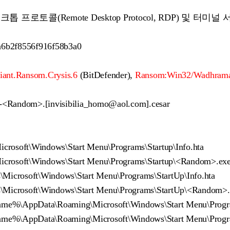
 프로토콜(Remote Desktop Protocol, RDP) 및 터
6b2f8556f916f58b3a0
iant.Ransom.Crysis.6
(BitDefender),
Ransom:Win32/Wadhram
-<Random>.[invisibilia_homo@aol.com].cesar
rosoft\Windows\Start Menu\Programs\Startup\Info.hta
rosoft\Windows\Start Menu\Programs\Startup\<Random>.ex
Microsoft\Windows\Start Menu\Programs\StartUp\Info.hta
\Microsoft\Windows\Start Menu\Programs\StartUp\<Random>.
%\AppData\Roaming\Microsoft\Windows\Start Menu\Program
e%\AppData\Roaming\Microsoft\Windows\Start Menu\Progra