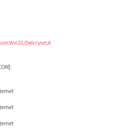
om:Win32/Delcryset.A
COM]
ternet
ternet
ternet