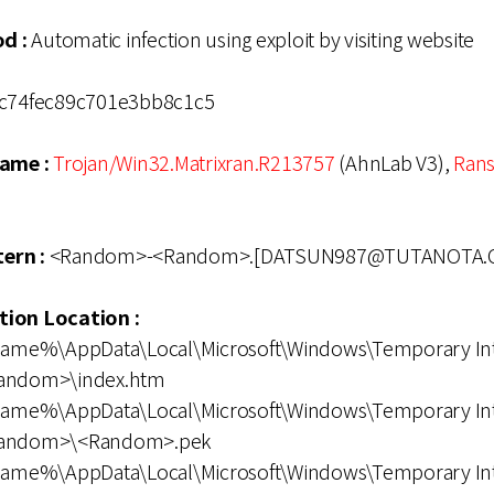
d :
Automatic infection using exploit by visiting website
c74fec89c701e3bb8c1c5
ame :
Trojan/Win32.Matrixran.R213757
(AhnLab V3),
Rans
ern :
<Random>-<Random>.[DATSUN987@TUTANOTA.
ation Location :
me%\AppData\Local\Microsoft\Windows\Temporary In
<Random>\index.htm
me%\AppData\Local\Microsoft\Windows\Temporary In
<Random>\<Random>.pek
me%\AppData\Local\Microsoft\Windows\Temporary In