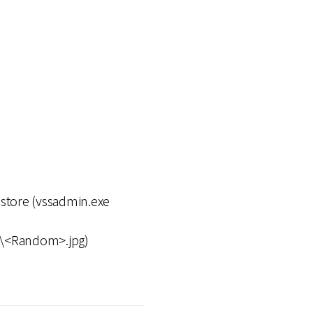
tore (vssadmin.exe
\<Random>.jpg)