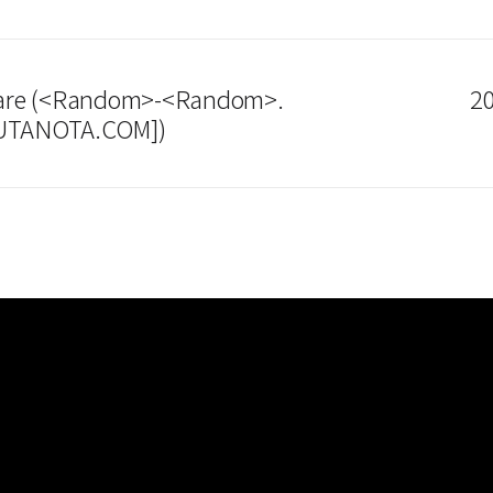
are (<Random>-<Random>.
20
TANOTA.COM])