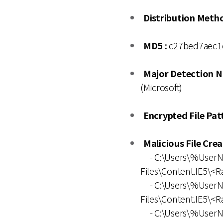
Distribution Metho
MD5 :
c27bed7aec1
Major Detection N
(Microsoft)
Encrypted File Patt
Malicious File Cre
- C:\Users\%UserNa
Files\Content.IE5\
- C:\Users\%UserNa
Files\Content.IE5\
- C:\Users\%UserNa