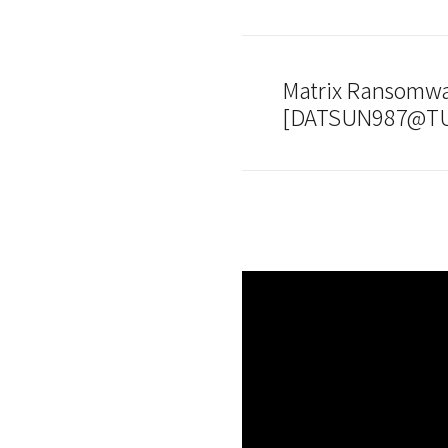
Matrix Ransomw
[DATSUN987@TU