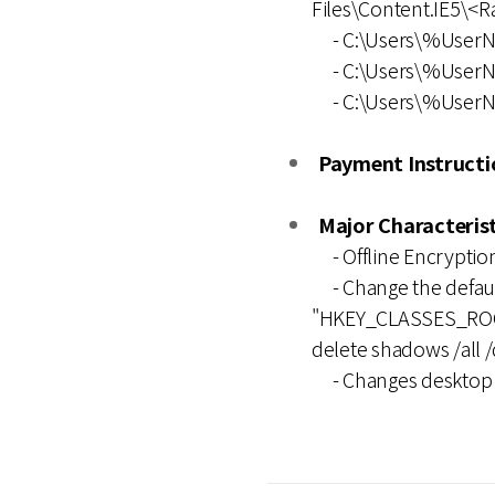
Files\Content.IE5\
- C:\Users\%User
- C:\Users\%User
- C:\Users\%User
Payment Instructio
Major Characterist
- Offline Encryptio
- Change the default
"HKEY_CLASSES_ROOT
delete shadows /all /
- Changes desktop