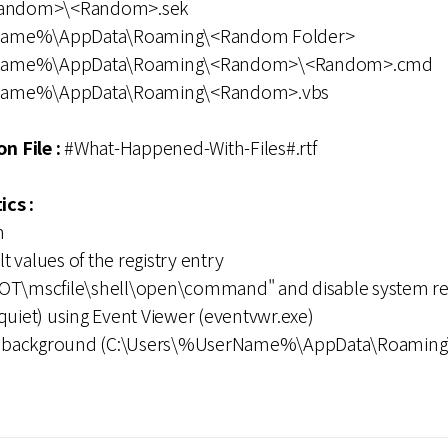
<Random>\<Random>.sek
Name%\AppData\Roaming\<Random Folder>
Name%\AppData\Roaming\<Random>\<Random>.cmd
Name%\AppData\Roaming\<Random>.vbs
n File :
#What-Happened-With-Files#.rtf
ics :
n
 values of the registry entry
\mscfile\shell\open\command" and disable system res
quiet) using Event Viewer (eventvwr.exe)
 background (C:\Users\%UserName%\AppData\Roaming