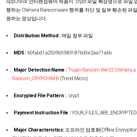
AppCheck 안티랜섬웨어 제품이 .crypt 파일 확장명으로 파일
행하는 Chimera Ransomware 행위를 차단 및 일부 훼손된 파
원하는 영상입니다.
Distribution Method :
메일 첨부 파일
MD5 :
60fabd1a2509b59831876d5e2aa71a6b
Major Detection Name :
Trojan-Ransom.Win32.Chimera.a
Ransom_CRYPCHIM.B
(Trend Micro)
Encrypted File Pattern :
.crypt
Payment Instruction File :
YOUR_FILES_ARE_ENCRYPTED
Major Characteristics:
오프라인 암호화(Offline Encryptio