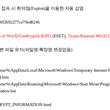
접속 시 취약점(Exploit)을 이용한 자동 감염
ff2692277ce79ed8246
nt of Win32/GenKryptik.BJZO
(ESET),
Trojan-Ransom.Win32.
본 파일 유지(파일명/확장명 변경없음)
%\AppData\Local\Microsoft\Windows\Temporary Internet Fil
.htm
%\AppData\Roaming\Microsoft\Windows\Start Menu\Programs
ndow.bat
RYPT_INFORMATION.html