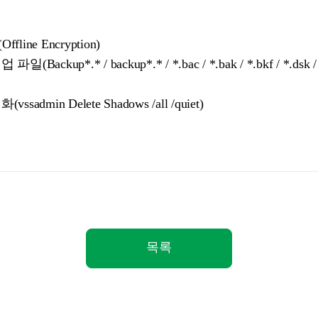
ne Encryption)
up*.* / backup*.* / *.bac / *.bak / *.bkf / *.dsk / *.
dmin Delete Shadows /all /quiet)
목록