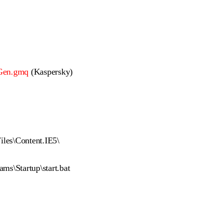
Gen.gmq
(Kaspersky)
es\Content.IE5\
\Startup\start.bat