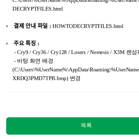
C:\Users\%UserName%\AppData\Roaming\%UserNa
DECRYPTFILES.html
결제 안내 파일 :
HOWTODECRYPTFILES.html
주요 특징 :
- Cry9 / Cry36 / Cry128 / Losers / Nemesis / X3
- 바탕 화면 배경
(C:\Users\%UserName%\AppData\Roaming\%UserNa
XRDQ3PMD7TPB.bmp) 변경
목록