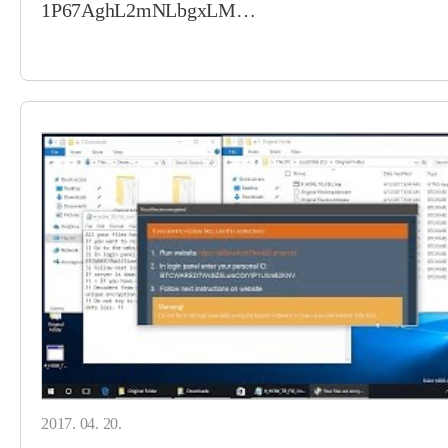
1P67AghL2mNLbgxLM…
2017. 04. 20.