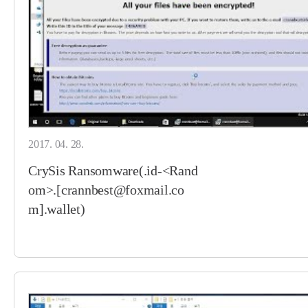
2017. 04. 28.
CrySis Ransomware(.id-<Rand
om>.[crannbest@foxmail.co
m].wallet)