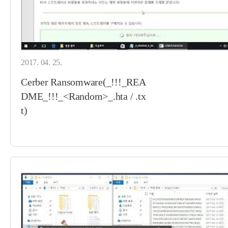
2017. 04. 25.
Cerber Ransomware(_!!!_REA
DME_!!!_<Random>_.hta / .tx
t)