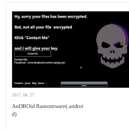
2017. 04. 27.
AnDROid Ransomware(.androi
d)