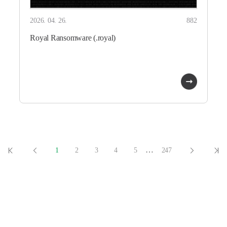
2026. 04. 26.
882
Royal Ransomware (.royal)
…
1
2
3
4
5
247