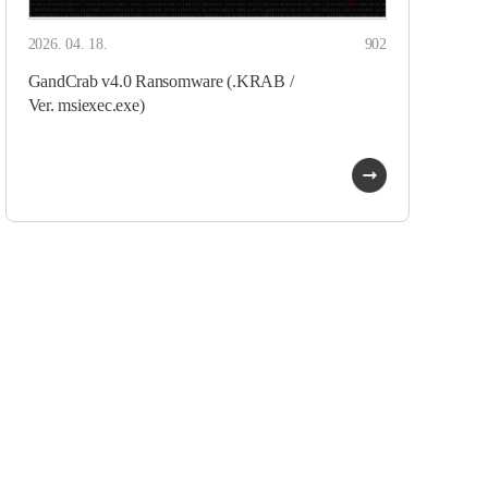
2026. 04. 18.
902
GandCrab v4.0 Ransomware (.KRAB /
Ver. msiexec.exe)