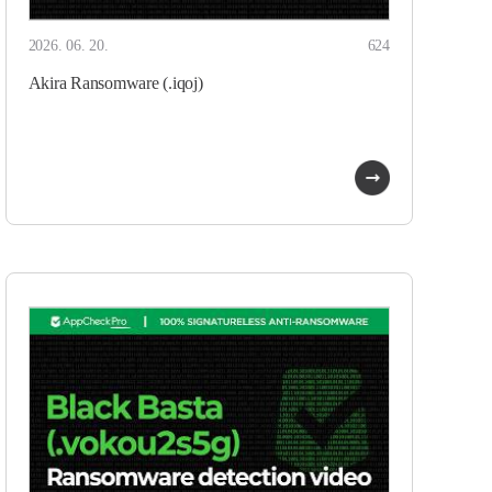
2026. 06. 20.
624
Akira Ransomware (.iqoj)