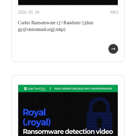
2026. 05. 29.
1063
Carlos Ransomware (.[<Random>].[dun
gy@onionmail.org].mkp)