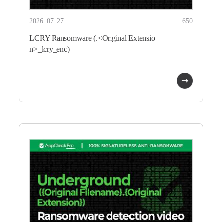
2026. 07. 27.
650
LCRY Ransomware (.<Original Extensio
n>_lcry_enc)