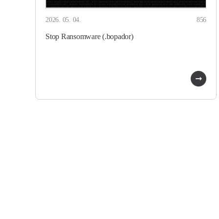
2026. 05. 04.
856
Stop Ransomware (.bopador)