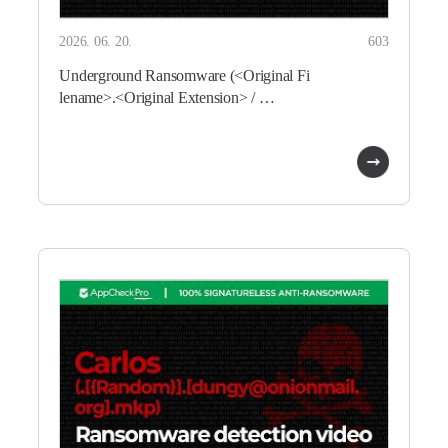
2026. 06. 20.
603
Underground Ransomware (<Original Fi
lename>.<Original Extension> / …