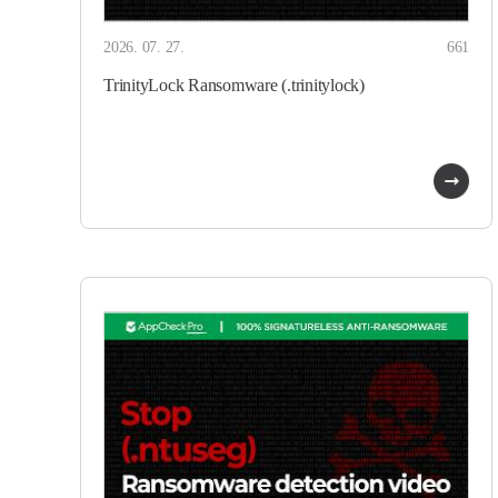
2026. 07. 27.
661
TrinityLock Ransomware (.trinitylock)